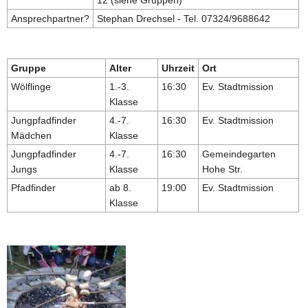
Ansprechpartner?
Stephan Drechsel - Tel. 07324/9688642
Gruppe
Alter
Uhrzeit
Ort
Wölflinge
1.-3.
16:30
Ev. Stadtmission
Klasse
Jungpfadfinder
4.-7.
16:30
Ev. Stadtmission
Mädchen
Klasse
Jungpfadfinder
4.-7.
16:30
Gemeindegarten
Jungs
Klasse
Hohe Str.
Pfadfinder
ab 8.
19:00
Ev. Stadtmission
Klasse